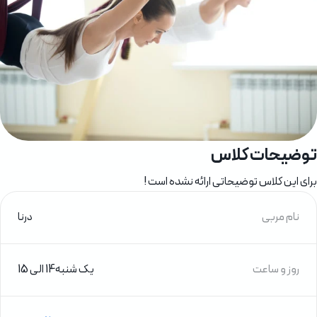
کلاس
وضیحاتی ارائه نشده است !
درنا
یک شنبه
14 الی 15