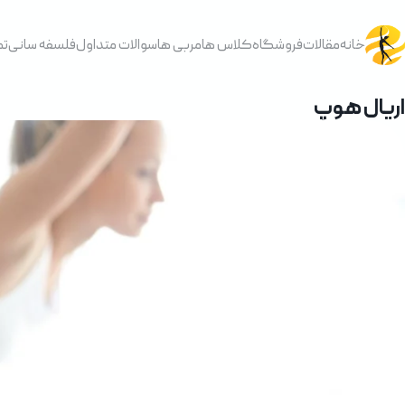
نام
*
نا
خانه
مقالات
فروشگاه
کلاس ها
مربی ها
سوالات متداول
فلسفه سانی
تم
تلفن همراه
*
س
اریال هوپ