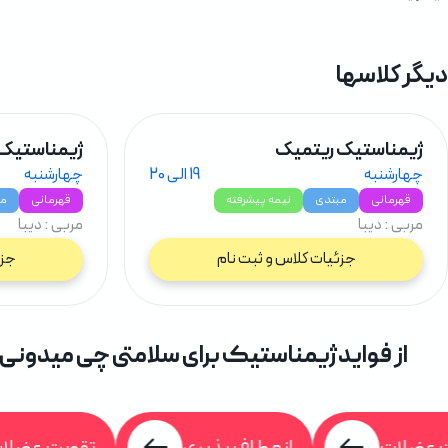
دیگر کلاسها
ژیمناستیک ریتمیک
ژیمناستیک
چهارشنبه
19 الی 20
چهارشنبه
قهرمانی
مبتدی
نیمه پیشرفته
قهرمانی
مب
مربی : دیبا
مربی : دیبا
جزئیات کلاس و ثبت نام
جزئ
از فواید ژیمناستیک برای سلامتی چی میدونی
ویت عضلات
انعطاف پذیری
تقویت عض