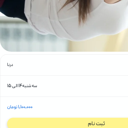
درنا
سه شنبه
14 الی 15
1,100,000 تومان
ثبت نام