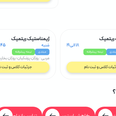
 ریتمیک
ژیمناستیک ریتمیک
18 الی 19
شنبه
14:45 الی
تدی
نیمه پیشرفته
مبتدی
نیمه پیشرفته
مربی : روژان پزشکیان-روژان بخاری
یات کلاس و ثبت نام
جزئیات کلاس و ثبت ن
؟
لات
کاهش استرس
تناسب اندام